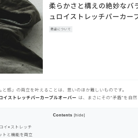
柔らかさと構えの絶妙なバラ
ュロイストレッチパーカー
商品について
んと感」の両立を叶えることは、思いのほか難しいものです。
ロイストレッチパーカープルオーバー
は、まさにその“矛盾”を自
Contents
[
hide
]
ュロイ×ストレッチ
エットと機能を両立