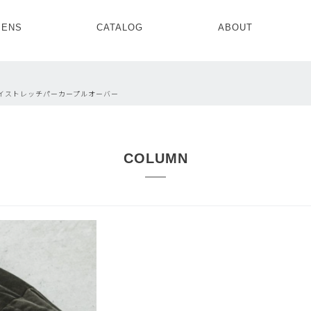
ENS
CATALOG
ABOUT
CONCEPT
NEWS
COMPANY
RECRUIT
MENS ALL
WOMENS ALL
ロイストレッチパーカープルオーバー
TOPS
TOPS
OUTER
OUTER
SETUP
ONE PIECE
SETUP
SHOES
COLUMN