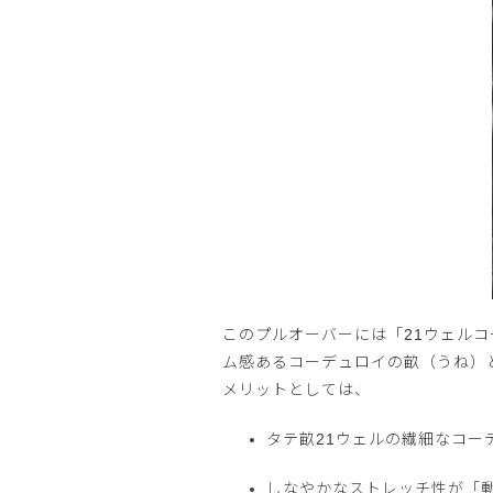
このプルオーバーには「21ウェル
ム感あるコーデュロイの畝（うね）
メリットとしては、
タテ畝21ウェルの繊細なコー
しなやかなストレッチ性が「