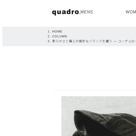
MENS
WOM
OPEN
HOME
COLUMN
柔らかさと構えの絶妙なバランスを纏う ― コーデュ
NEW ARRIVAL
NEW ARRIVAL