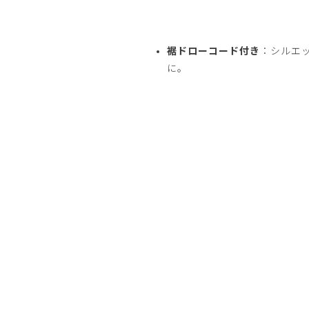
裾ドローコード付き
：シルエ
に。