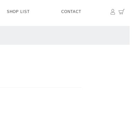
マイペ
カ
SHOP LIST
CONTACT
PANTS
BOTTOMS
SKIRT
SHOES
BAG&GOODS
BAG&GOODS