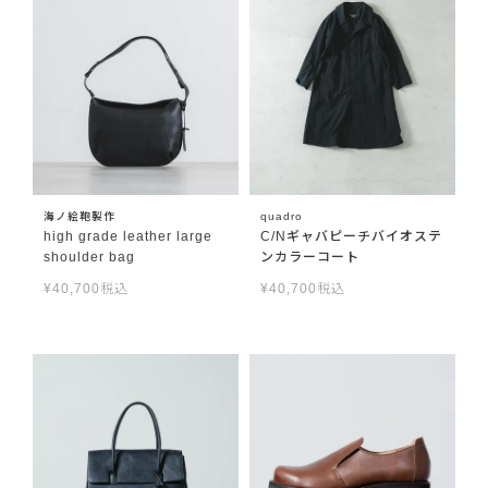
海ノ絵鞄製作
quadro
high grade leather large
C/Nギャバピーチバイオステ
shoulder bag
ンカラーコート
¥
40,700
税込
¥
40,700
税込