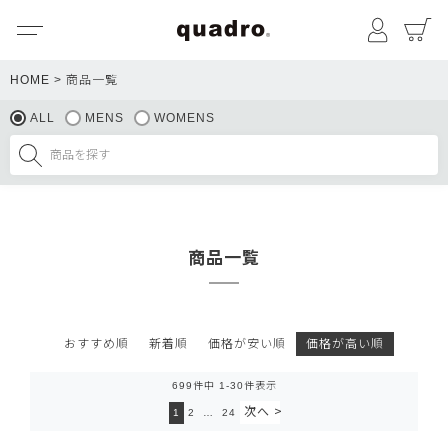
メニュー
マイペ
HOME
商品一覧
ALL
MENS
WOMENS
商品一覧
おすすめ順
新着順
価格が安い順
価格が高い順
699
件中
1
-
30
件表示
1
2
…
24