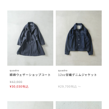
quadro
quadro
綿麻ウェザーショップコート
12oz甘織デニムジャケット
¥
42,900
¥
30,030
税込
¥
29,700
税込
〜