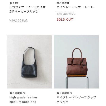
quadro
海ノ絵製作
C/Nウェザーピーチバイオ
ハイグレードレザートート
ZIPパーカーブルゾン
¥
36,300
税込
SOLD OUT
¥
36,300
税込
海ノ絵鞄製作
海ノ絵鞄製作
high grade leather
ハイグレードレザーフラップ
medium hobo bag
バッグM