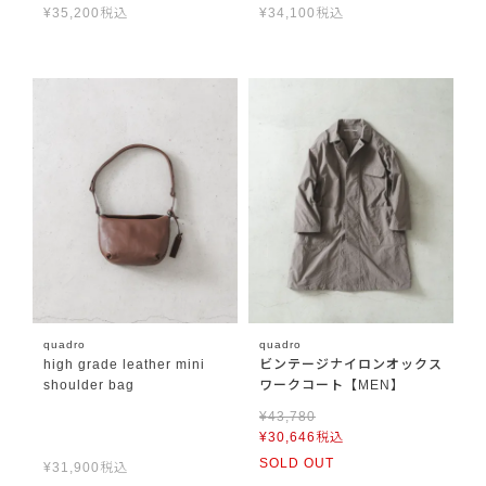
¥
35,200
税込
¥
34,100
税込
quadro
quadro
high grade leather mini
ビンテージナイロンオックス
shoulder bag
ワークコート【MEN】
¥
43,780
¥
30,646
税込
SOLD OUT
¥
31,900
税込