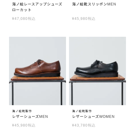
海ノ絵レースアップシューズ
海ノ絵靴スリッポンMEN
ローカット
¥
47,080
税込
¥
45,980
税込
海ノ絵靴製作
海ノ絵靴製作
レザーシューズMEN
レザーシューズWOMEN
¥
45,980
税込
¥
43,780
税込