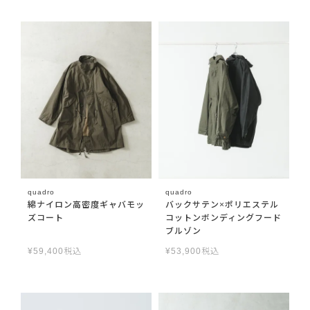
quadro
quadro
綿ナイロン高密度ギャバモッ
バックサテン×ポリエステル
ズコート
コットンボンディングフード
ブルゾン
¥
59,400
税込
¥
53,900
税込