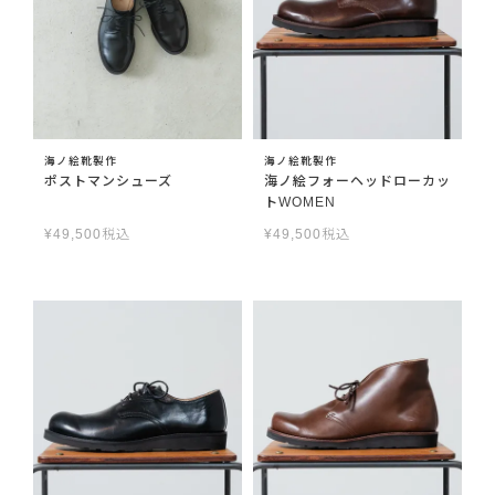
海ノ絵靴製作
海ノ絵靴製作
ポストマンシューズ
海ノ絵フォーヘッドローカッ
トWOMEN
¥
49,500
税込
¥
49,500
税込