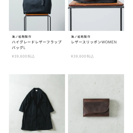
海ノ絵鞄製作
海ノ絵靴製作
ハイグレードレザーフラップ
レザースリッポンWOMEN
バッグL
¥
39,600
税込
¥
39,600
税込