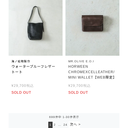
海ノ絵鞄製作
MR.OLIVE E.O.I
ウォータープルーフレザー
HORWEEN
トート
CHROMEXCELLEATHER/
MINI WALLET【WEB限定】
¥
29,700
税込
¥
29,700
税込
SOLD OUT
SOLD OUT
699
件中
1
-
30
件表示
1
2
…
24