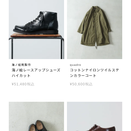
海ノ絵靴製作
quadro
海ノ絵レースアップシューズ
コットンナイロンツイルステ
ハイカット
ンカラーコート
¥
51,480
税込
¥
50,600
税込