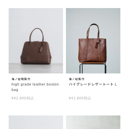
海ノ絵鞄製作
海ノ絵製作
high grade leather boston
ハイグレードレザートート L
bag
¥
42,900
税込
¥
41,800
税込