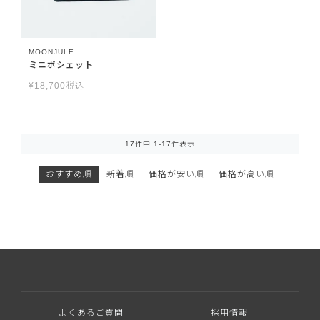
MOONJULE
ミニポシェット
¥
18,700
税込
17
件中
1
-
17
件表示
おすすめ順
新着順
価格が安い順
価格が高い順
よくあるご質問
採用情報