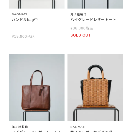
BAGMATI
海ノ絵製作
ハンドルbag中
ハイグレードレザートート
¥
36,300
税込
SOLD OUT
¥
19,800
税込
海ノ絵製作
BAGMATI