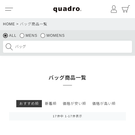
メニュー
マイペ
HOME
バッグ商品一覧
ALL
MENS
WOMENS
バッグ商品一覧
おすすめ順
新着順
価格が安い順
価格が高い順
17
件中
1
-
17
件表示