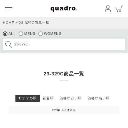
メニュー
マイペ
HOME
23-329C商品一覧
ALL
MENS
WOMENS
23-329C商品一覧
おすすめ順
新着順
価格が安い順
価格が高い順
2
件中
1
-
2
件表示