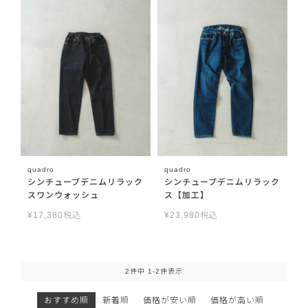
quadro
quadro
シンチューブデニムリラック
シンチューブデニムリラック
スワンウォッシュ
ス【加工】
¥
17,380
税込
¥
23,980
税込
2
件中
1
-
2
件表示
おすすめ順
新着順
価格が安い順
価格が高い順