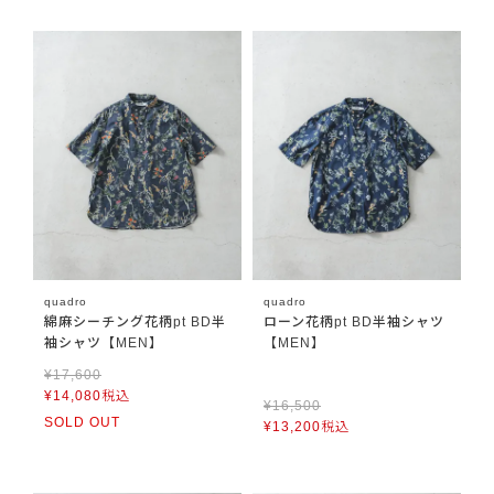
quadro
quadro
綿麻シーチング花柄pt BD半
ローン花柄pt BD半袖シャツ
袖シャツ【MEN】
【MEN】
¥
17,600
¥
14,080
税込
¥
16,500
SOLD OUT
¥
13,200
税込