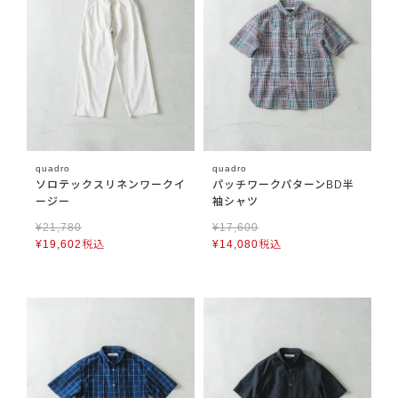
quadro
quadro
ソロテックスリネンワークイ
パッチワークパターンBD半
ージー
袖シャツ
¥
21,780
¥
17,600
¥
19,602
税込
¥
14,080
税込