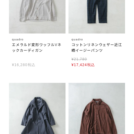
quadro
quadro
エメラルド変形ワッフルVネ
コットンリネンウェザー近江
ックカーディガン
晒イージーパンツ
¥
21,780
¥
16,280
税込
¥
17,424
税込