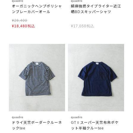
quadro
quadro
オーガニックヘンプポリシャ
綿麻強撚タイプライター近江
ンブレーカバーオール
晒BDスキッパーシャツ
¥
26,400
¥
18,480
税込
¥
17,050
税込
quadro
quadro
ドライ天竺ボーダークルーネ
GTⅡスーパー天竺布帛ポケ
ックtee
ット半袖クルーtee