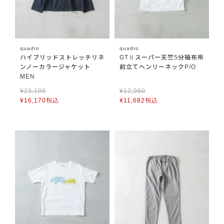
quadro
quadro
ハイブリッドストレッチリネ
GTⅡスーパー天竺5分袖布帛
ンノーカラージャケット
前立てヘンリーネックP/O
MEN
¥
23,100
¥
12,980
¥
16,170
税込
¥
11,682
税込