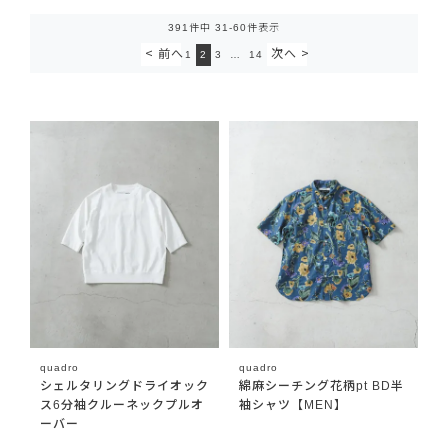
391
件中
31
-
60
件表示
1
2
3
…
14
quadro
quadro
シェルタリングドライオック
綿麻シーチング花柄pt BD半
ス6分袖クルーネックプルオ
袖シャツ【MEN】
ーバー