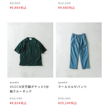
¥
8,580
¥
12,100
¥
6,864
税込
¥
9,680
税込
quadro
quadro
40/2CM天竺脇ポケット5分
クールカルゼパンツ
袖クルーネック
¥
10,780
¥
25,300
¥
8,624
税込
¥
20,240
税込