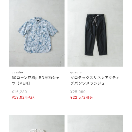
quadro
quadro
60ローン花柄ptBD半袖シャ
ソロテックスリネンアクティ
ツ【MEN】
ブパンツメランジュ
¥
16,280
¥
25,080
¥
13,024
税込
¥
22,572
税込