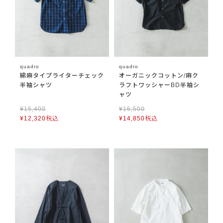
quadro
quadro
綿麻タイプライターチェック
オーガニックコットン/麻ク
半袖シャツ
ラフトワッシャーBD半袖シ
ャツ
¥
15,400
¥
16,500
¥
12,320
税込
¥
14,850
税込