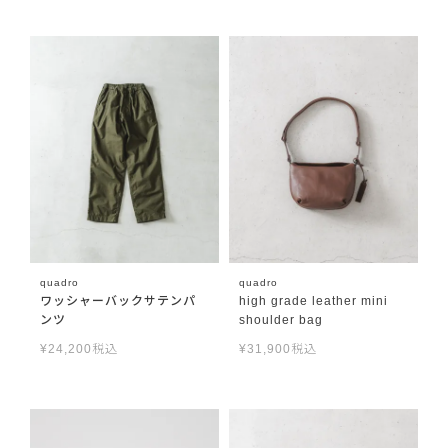
quadro
quadro
ワッシャーバックサテンパ
high grade leather mini
ンツ
shoulder bag
¥
24,200
税込
¥
31,900
税込