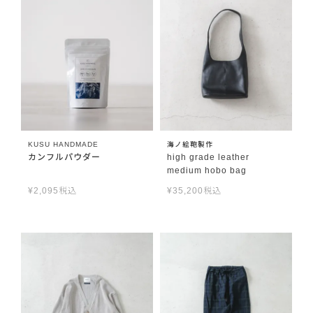
KUSU HANDMADE
海ノ絵鞄製作
カンフルパウダー
high grade leather
medium hobo bag
¥
2,095
税込
¥
35,200
税込