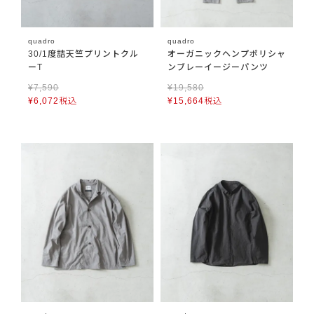
quadro
quadro
30/1度詰天竺プリントクル
オーガニックヘンプポリシャ
ーT
ンブレーイージーパンツ
¥
7,590
¥
19,580
¥
6,072
税込
¥
15,664
税込