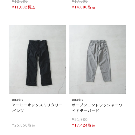
¥
12,980
¥
17,600
¥
11,682
税込
¥
14,080
税込
quadro
quadro
アーミーオックスミリタリー
オープンエンドワッシャーワ
パンツ
イドテーパード
¥
21,780
¥
25,850
税込
¥
17,424
税込