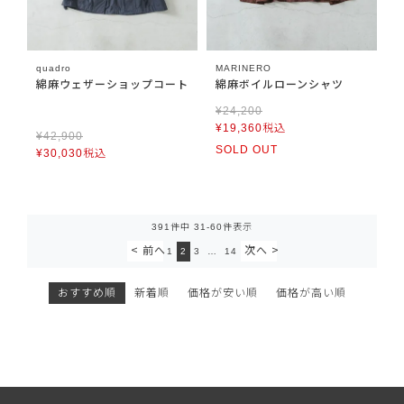
quadro
MARINERO
綿麻ウェザーショップコート
綿麻ボイルローンシャツ
¥
24,200
¥
19,360
税込
¥
42,900
SOLD OUT
¥
30,030
税込
391
件中
31
-
60
件表示
1
2
3
…
14
おすすめ順
新着順
価格が安い順
価格が高い順