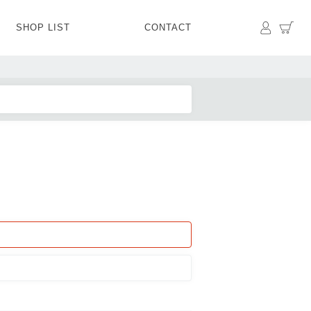
マイペ
カ
SHOP LIST
CONTACT
PANTS
BOTTOMS
SKIRT
SHOES
BAG&GOODS
BAG&GOODS
s