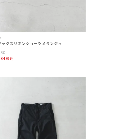
o
テックスリネンショーツメランジュ
480
784
税込