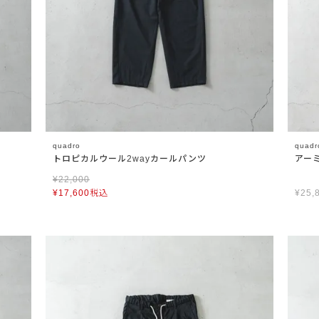
quadro
quadr
トロピカルウール2wayカールパンツ
アー
¥
22,000
¥
17,600
税込
¥
25,