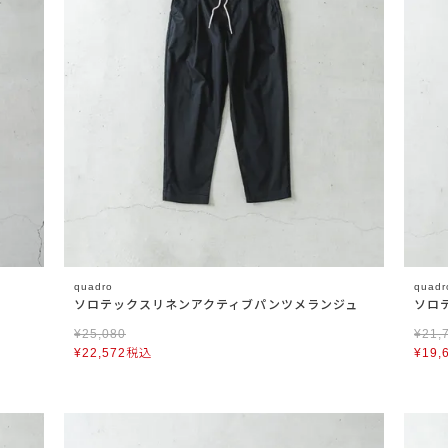
quadro
quadr
ソロテックスリネンアクティブパンツメランジュ
ソロ
¥
25,080
¥
21,
¥
22,572
税込
¥
19,