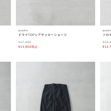
quadro
quadr
ドライTOPシアサッカーショーツ
ソロ
¥
17,380
¥
18,
¥
13,904
税込
¥
14,