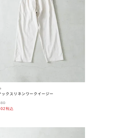
o
テックスリネンワークイージー
780
602
税込