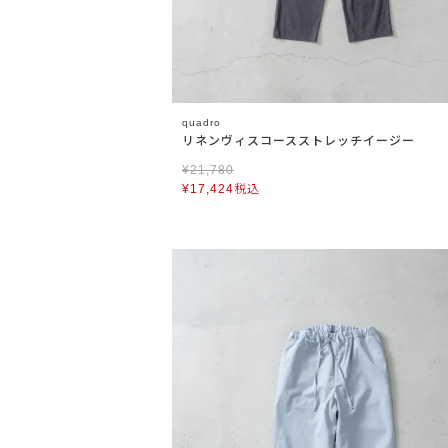
quadro
リネンヴィスコースストレッチイージー
¥
21,780
¥
17,424
税込