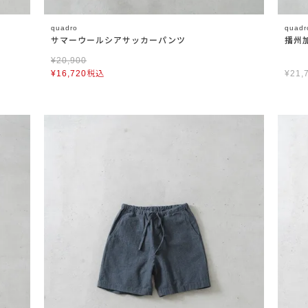
quadro
quadr
サマーウールシアサッカーパンツ
播州
¥
20,900
¥
16,720
税込
¥
21,