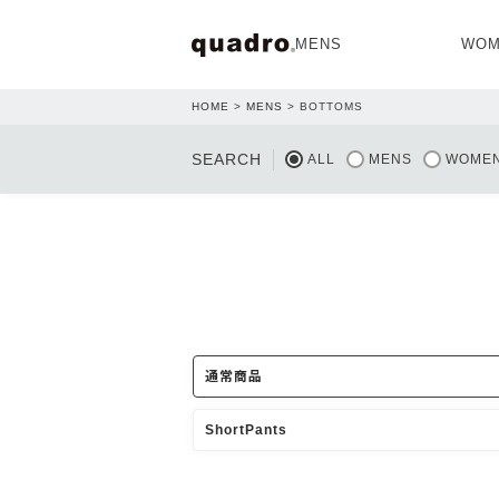
MENS
WOM
HOME
MENS
BOTTOMS
OPEN
SEARCH
ALL
MENS
WOME
NEW ARRIVAL
NEW ARRIVAL
通常商品
ShortPants