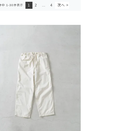
1
2
…
4
件中
1
-
30
件表示