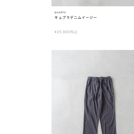
quadro
キュプラデニムイージー
¥
20,900
税込