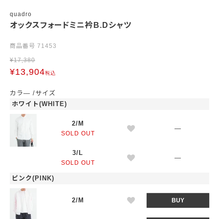
quadro
オックスフォードミニ衿B.Dシャツ
商品番号
71453
¥
17,380
¥
13,904
税込
カラ―
サイズ
ホワイト(WHITE)
2/M
—
SOLD OUT
3/L
—
SOLD OUT
ピンク(PINK)
2/M
BUY