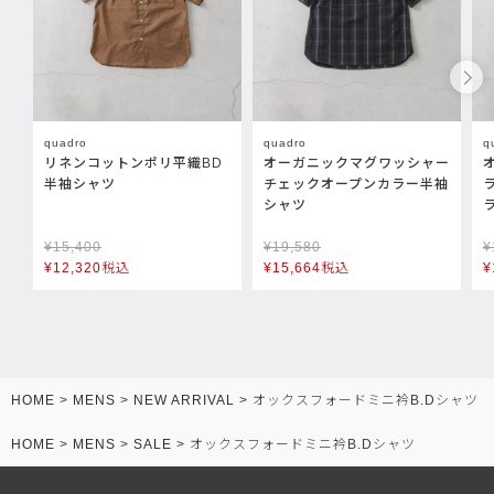
quadro
quadro
q
リネンコットンポリ平織BD
オーガニックマグワッシャー
半袖シャツ
チェックオープンカラー半袖
シャツ
¥
15,400
¥
19,580
¥
¥
12,320
税込
¥
15,664
税込
¥
HOME
MENS
NEW ARRIVAL
オックスフォードミニ衿B.Dシャツ
HOME
MENS
SALE
オックスフォードミニ衿B.Dシャツ