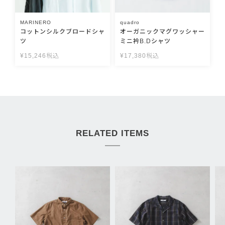
MARINERO
quadro
コットンシルクブロードシャ
オーガニックマグワッシャー
ツ
ミニ衿B.Dシャツ
¥
15,246
税込
¥
17,380
税込
RELATED ITEMS