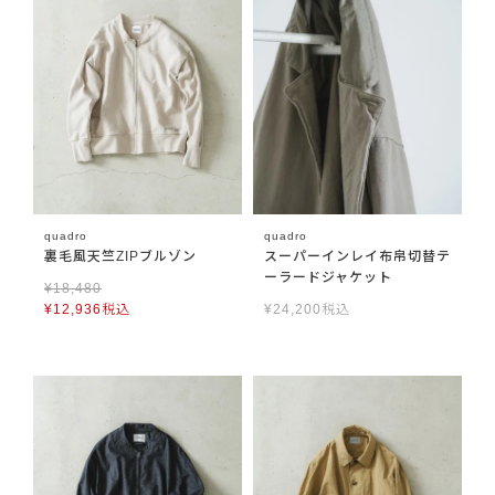
quadro
quadro
裏毛風天竺ZIPブルゾン
スーパーインレイ布帛切替テ
ーラードジャケット
¥
18,480
¥
12,936
税込
¥
24,200
税込