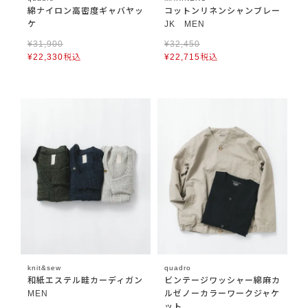
綿ナイロン高密度ギャバヤッ
コットンリネンシャンブレー
ケ
JK MEN
¥
31,900
¥
32,450
¥
22,330
税込
¥
22,715
税込
knit&sew
quadro
和紙エステル畦カーディガン
ビンテージワッシャー綿麻カ
MEN
ルゼノーカラーワークジャケ
ット