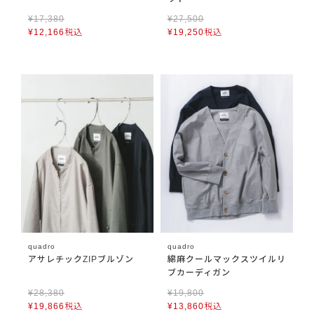
¥
17,380
¥
27,500
¥
12,166
税込
¥
19,250
税込
quadro
quadro
アサレチックZIPブルゾン
綿麻クールマックスツイルリ
ブカーディガン
¥
28,380
¥
19,800
¥
19,866
税込
¥
13,860
税込