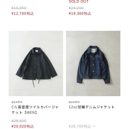
SOLD OUT
¥
15,950
¥
24,200
¥
12,760
税込
¥
19,360
税込
quadro
quadro
C/L高密度ツイルカバージャ
12oz甘織デニムジャケット
ケット【MEN】
¥
28,600
¥
20,020
税込
¥
29,700
税込
〜