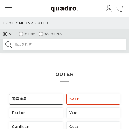
メニュー
マイペ
HOME
MENS
OUTER
ALL
MENS
WOMENS
OUTER
通常商品
SALE
Parker
Vest
Cardigan
Coat