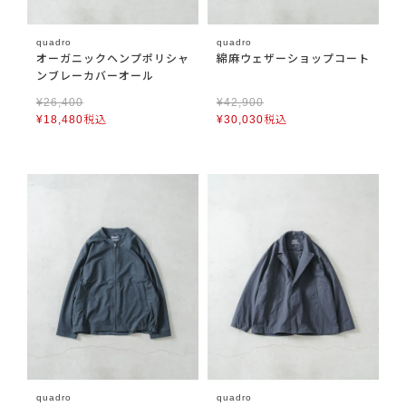
quadro
quadro
オーガニックヘンプポリシャ
綿麻ウェザーショップコート
ンブレーカバーオール
¥
26,400
¥
42,900
¥
18,480
税込
¥
30,030
税込
quadro
quadro