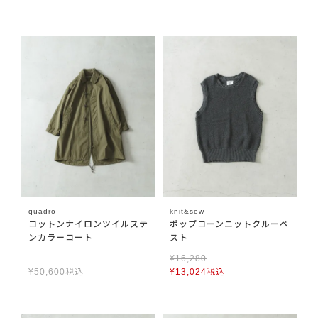
quadro
knit&sew
コットンナイロンツイルステ
ポップコーンニットクルーベ
ンカラーコート
スト
¥
16,280
¥
50,600
税込
¥
13,024
税込