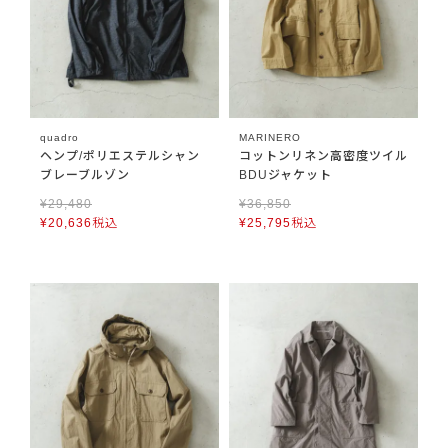
quadro
MARINERO
ヘンプ/ポリエステルシャン
コットンリネン高密度ツイル
ブレーブルゾン
BDUジャケット
¥
29,480
¥
36,850
¥
20,636
税込
¥
25,795
税込