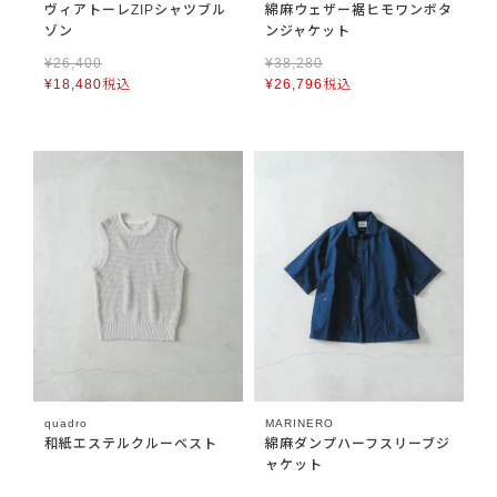
ヴィアトーレZIPシャツブル
綿麻ウェザー裾ヒモワンボタ
ゾン
ンジャケット
¥
26,400
¥
38,280
¥
18,480
税込
¥
26,796
税込
quadro
MARINERO
和紙エステルクルーベスト
綿麻ダンプハーフスリーブジ
ャケット