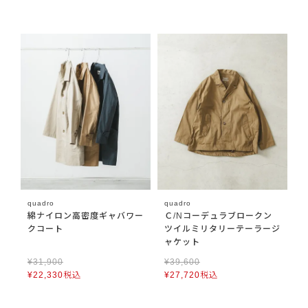
quadro
quadro
綿ナイロン高密度ギャバワー
Ｃ/Nコーデュラブロークン
クコート
ツイルミリタリーテーラージ
ャケット
¥
31,900
¥
39,600
¥
22,330
税込
¥
27,720
税込