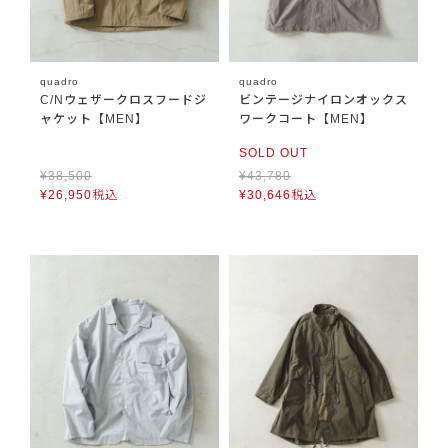
quadro
quadro
C/Nウェザークロスフードジ
ビンテージナイロンオックス
ャケット【MEN】
ワークコート【MEN】
SOLD OUT
¥
38,500
¥
43,780
¥
26,950
税込
¥
30,646
税込