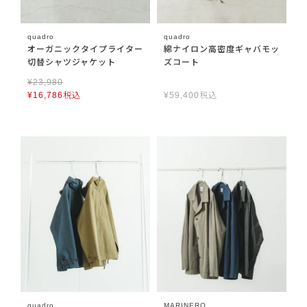
quadro
quadro
オーガニックタイプライター
綿ナイロン高密度ギャバモッ
切替シャツジャケット
ズコート
¥
23,980
¥
16,786
税込
¥
59,400
税込
quadro
MARINERO