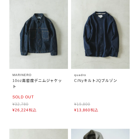
MARINERO
quadro
10oz高密度デニムジャケッ
C/NyキルトJQブルゾン
ト
SOLD OUT
¥
32,780
¥
19,800
¥
26,224
税込
¥
13,860
税込