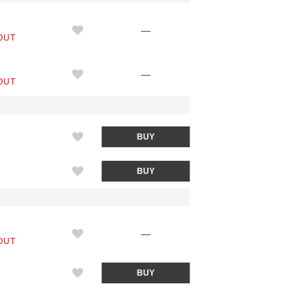
M
—
OUT
L
—
OUT
M
BUY
L
BUY
M
—
OUT
L
BUY