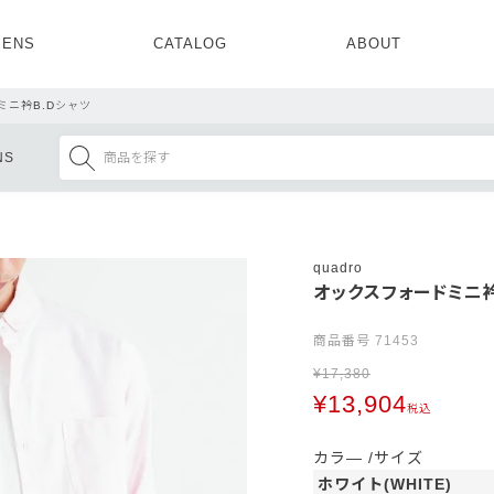
ENS
CATALOG
ABOUT
CONCEPT
NEWS
COMPANY
RECRUIT
ミニ衿B.Dシャツ
MENS ALL
WOMENS ALL
NS
TOPS
TOPS
OUTER
OUTER
SETUP
ONE PIECE
SETUP
SHOES
quadro
オックスフォードミニ衿
商品番号
71453
¥
17,380
¥
13,904
税込
カラ―
サイズ
ホワイト(WHITE)