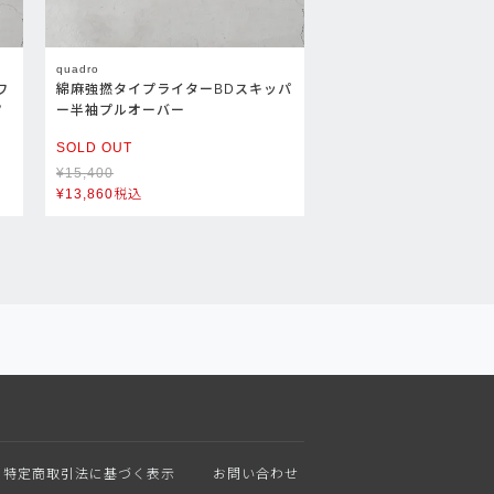
quadro
ワ
綿麻強撚タイプライターBDスキッパ
ツ
ー半袖プルオーバー
SOLD OUT
¥
15,400
¥
13,860
税込
特定商取引法に基づく表示
お問い合わせ