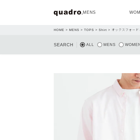
MENS
WOM
HOME
MENS
TOPS
Shirt
オックスフォード
OPEN
SEARCH
ALL
MENS
WOME
NEW ARRIVAL
NEW ARRIVAL