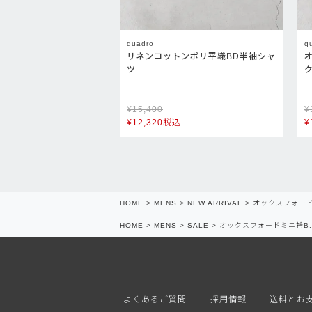
quadro
q
リネンコットンポリ平織BD半袖シャ
ツ
¥
15,400
¥
¥
12,320
税込
¥
HOME
MENS
NEW ARRIVAL
オックスフォード
HOME
MENS
SALE
オックスフォードミニ衿B
よくあるご質問
採用情報
送料とお