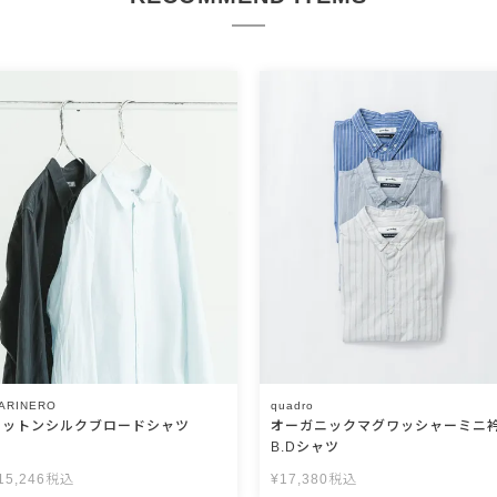
ARINERO
quadro
コットンシルクブロードシャツ
オーガニックマグワッシャーミニ
B.Dシャツ
15,246
税込
¥
17,380
税込