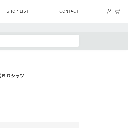
マイペ
カ
SHOP LIST
CONTACT
PANTS
BOTTOMS
SKIRT
SHOES
BAG&GOODS
BAG&GOODS
B.Dシャツ