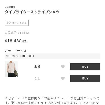
quadro
タイプライターストライプシャツ
504
ポイント進呈
商品番号
714542
¥
18,480
税込
カラ―
サイズ
ベージュ（BEIGE）
2/M
BUY
3/L
BUY
ほどよいハリと立体的なシワ感がナチュラルな雰囲気のシャツで
す。柔らかい色味がストライプ柄を引き立てます。すっきりめな