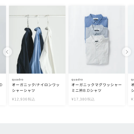
quadro
quadro
q
D
オーガニック/ナイロンワッ
オーガニックマグワッシャー
シャーシャツ
ミニ衿B.Dシャツ
¥
12,936
税込
¥
17,380
税込
¥