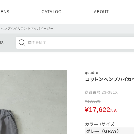
ENS
CATALOG
ABOUT
CONCEPT
NEWS
COMPANY
RECRUIT
ンヘンプハイカウントギャバイージー
MENS ALL
WOMENS ALL
NS
TOPS
TOPS
OUTER
OUTER
SETUP
ONE PIECE
SETUP
SHOES
quadro
コットンヘンプハイカ
商品番号
23-381X
¥
19,580
¥
17,622
税込
カラ―
サイズ
グレー（GRAY）