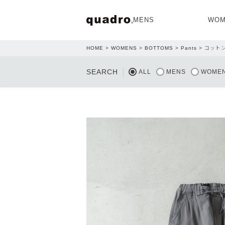
MENS
WOM
HOME
WOMENS
BOTTOMS
Pants
コット
OPEN
SEARCH
ALL
MENS
WOME
NEW ARRIVAL
NEW ARRIVAL