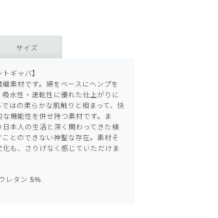
サイズ
ントギャバ】
綾織素材です。綿をベースにヘンプを
、吸水性・速乾性に優れた仕上がりに
らではの柔らかな肌触りと相まって、快
的な機能性を併せ持つ素材です。ま
り日本人の生活と深く関わってきた植
すことのできない神聖な存在。素材そ
文化も、さりげなく感じていただけま
ウレタン 5%