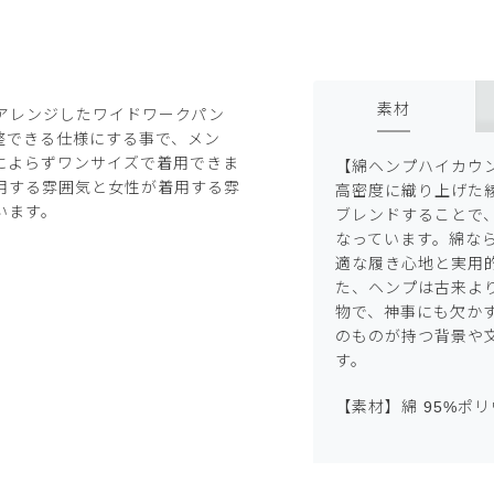
素材
アレンジしたワイドワークパン
整できる仕様にする事で、メン
によらずワンサイズで着用できま
【綿ヘンプハイカウ
用する雰囲気と女性が着用する雰
高密度に織り上げた
います。
ブレンドすることで
なっています。綿な
適な履き心地と実用
た、ヘンプは古来よ
物で、神事にも欠か
のものが持つ背景や
す。
【素材】綿 95%ポリ