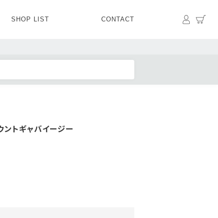
マイペ
カ
SHOP LIST
CONTACT
PANTS
BOTTOMS
SKIRT
SHOES
BAG&GOODS
BAG&GOODS
ウントギャバイージー