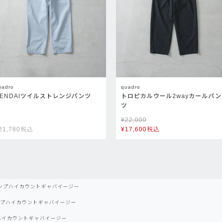
uadro
quadro
GENDAIツイルストレンジパンツ
トロピカルウール2wayカールパン
ツ
¥
22,000
21,780
税込
¥
17,600
税込
ンプハイカウントギャバイージー
プハイカウントギャバイージー
ハイカウントギャバイージー