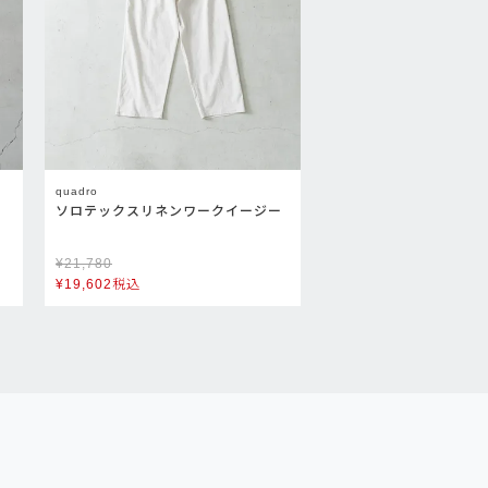
quadro
ソロテックスリネンワークイージー
¥
21,780
¥
19,602
税込