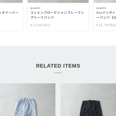
quadro
quadro
ッチイージー
コットンブロードシャンブレーワン
5ozインデ
プリーツパンツ
ーパンツ【W
¥
13,904
税込
¥
14,784
税
RELATED ITEMS