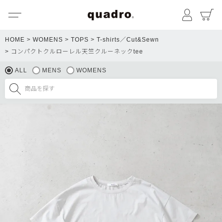
メニュー
マイペ
HOME
WOMENS
TOPS
T-shirts／Cut&Sewn
コンパクトクルローレル天竺クルーネックtee
ALL
MENS
WOMENS