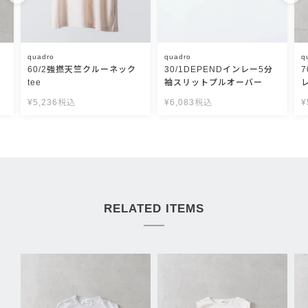
quadro
quadro
q
60/2強撚天竺クルーネック
30/1DEPENDインレー5分
tee
袖スリットプルオーバー
¥
5,236
税込
¥
6,083
税込
¥
RELATED ITEMS