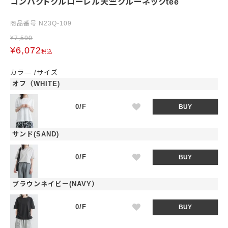
コンパクトクルローレル天竺クルーネックtee
商品番号
N23Q-109
¥
7,590
¥
6,072
税込
カラ―
サイズ
オフ（WHITE)
0/F
BUY
サンド(SAND)
0/F
BUY
ブラウンネイビー(NAVY）
0/F
BUY