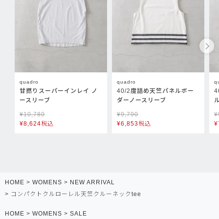
quadro
quadro
q
甘撚りスーパーインレイ ノ
40/2度詰め天竺パネルボー
ースリーブ
ダーノースリーブ
¥
10,780
¥
9,790
¥
¥
8,624
税込
¥
6,853
税込
¥
HOME
WOMENS
NEW ARRIVAL
コンパクトクルローレル天竺クルーネックtee
HOME
WOMENS
SALE