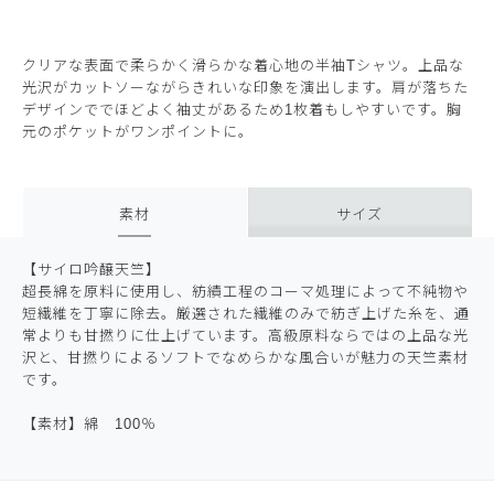
クリアな表面で柔らかく滑らかな着心地の半袖Tシャツ。上品な
光沢がカットソーながらきれいな印象を演出します。肩が落ちた
デザインででほどよく袖丈があるため1枚着もしやすいです。胸
元のポケットがワンポイントに。
素材
サイズ
【サイロ吟醸天竺】
超長綿を原料に使用し、紡績工程のコーマ処理によって不純物や
短繊維を丁寧に除去。厳選された繊維のみで紡ぎ上げた糸を、通
常よりも甘撚りに仕上げています。高級原料ならではの上品な光
沢と、甘撚りによるソフトでなめらかな風合いが魅力の天竺素材
です。
【素材】綿 100％