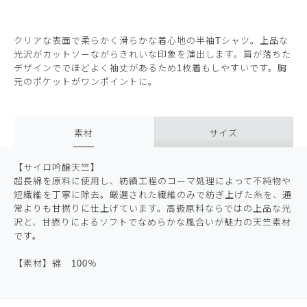
クリアな表面で柔らかく滑らかな着心地の半袖Tシャツ。上品な
光沢がカットソーながらきれいな印象を演出します。肩が落ちた
デザインででほどよく袖丈があるため1枚着もしやすいです。胸
元のポケットがワンポイントに。
素材
サイズ
【サイロ吟醸天竺】
超長綿を原料に使用し、紡績工程のコーマ処理によって不純物や
短繊維を丁寧に除去。厳選された繊維のみで紡ぎ上げた糸を、通
常よりも甘撚りに仕上げています。高級原料ならではの上品な光
沢と、甘撚りによるソフトでなめらかな風合いが魅力の天竺素材
です。
【素材】綿 100％