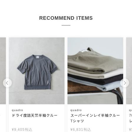
RECOMMEND ITEMS
quadro
quadro
q
チ
ドライ度詰天竺半袖クルー
スーパーインレイ半袖クルー
Tシャツ
¥
9,405
税込
¥
6,831
税込
¥