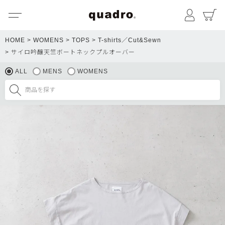
メニュー
マイペ
HOME
WOMENS
TOPS
T-shirts／Cut&Sewn
サイロ吟醸天竺ボートネックプルオーバー
ALL
MENS
WOMENS