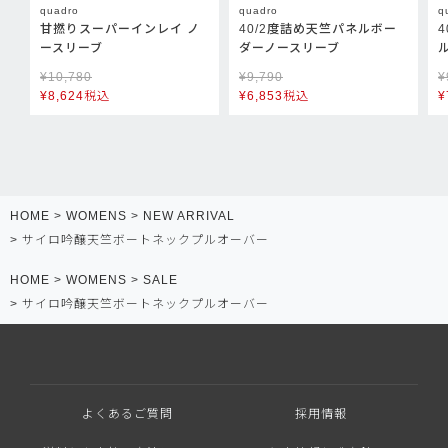
quadro
quadro
q
甘撚りスーパーインレイ ノ
40/2度詰め天竺パネルボー
ースリーブ
ダーノースリーブ
¥
10,780
¥
9,790
¥
¥
8,624
税込
¥
6,853
税込
¥
HOME
WOMENS
NEW ARRIVAL
サイロ吟醸天竺ボートネックプルオーバー
HOME
WOMENS
SALE
サイロ吟醸天竺ボートネックプルオーバー
よくあるご質問
採用情報