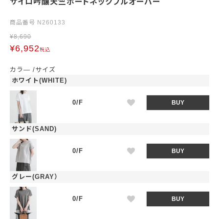
サイロ吟醸天竺ボートネックプルオーバー
商品番号
N260133
¥
8,690
¥
6,952
税込
カラ―
サイズ
ホワイト(WHITE)
0/F
BUY
サンド(SAND)
0/F
BUY
グレー(GRAY）
0/F
BUY