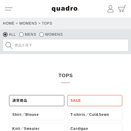
メニュー
マイペ
HOME
WOMENS
TOPS
ALL
MENS
WOMENS
TOPS
通常商品
SALE
Shirt／Blouse
T-shirts／Cut&Sewn
Knit／Sweater
Cardigan