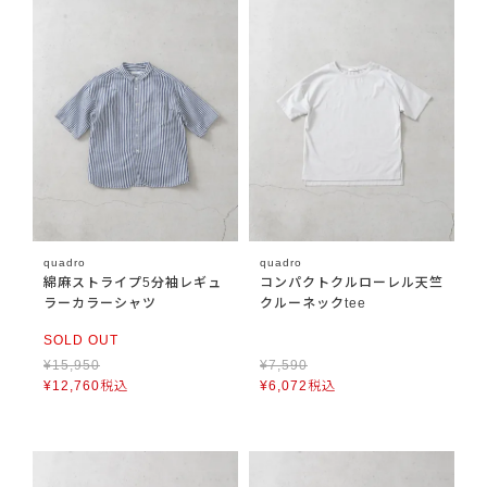
quadro
quadro
綿麻ストライプ5分袖レギュ
コンパクトクルローレル天竺
ラーカラーシャツ
クルーネックtee
SOLD OUT
¥
15,950
¥
7,590
¥
12,760
税込
¥
6,072
税込