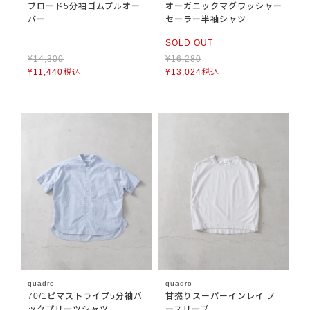
ブロード5分袖ゴムプルオー
オーガニックマグワッシャー
バー
セーラー半袖シャツ
SOLD OUT
¥
14,300
¥
16,280
¥
11,440
税込
¥
13,024
税込
quadro
quadro
70/1ピマストライプ5分袖バ
甘撚りスーパーインレイ ノ
ックプリーツシャツ
ースリーブ