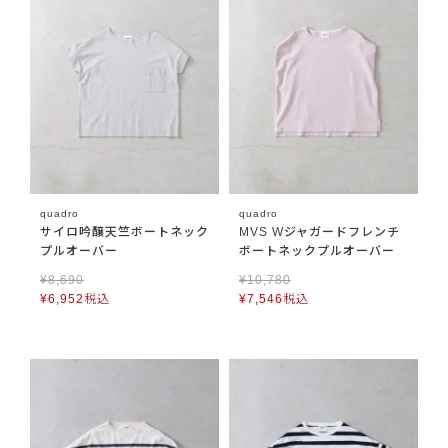
quadro
quadro
サイロ吟醸天竺ボートネック
MVS Wジャガードフレンチ
プルオーバー
ボートネックプルオーバー
¥
8,690
¥
10,780
¥
6,952
税込
¥
7,546
税込