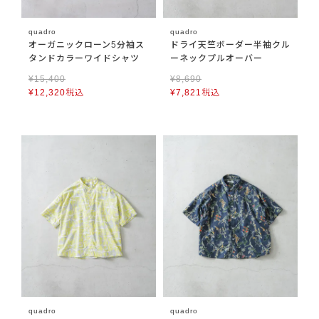
quadro
quadro
オーガニックローン5分袖ス
ドライ天竺ボーダー半袖クル
タンドカラーワイドシャツ
ーネックプルオーバー
¥
15,400
¥
8,690
¥
12,320
税込
¥
7,821
税込
quadro
quadro