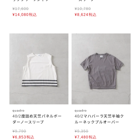
¥
17,600
¥
10,780
¥
14,080
税込
¥
8,624
税込
quadro
quadro
40/2度詰め天竺パネルボー
40/2マハバーラ天竺半袖ク
ダーノースリーブ
ルーネックプルオーバー
¥
9,790
¥
9,350
¥
6,853
税込
¥
7,480
税込