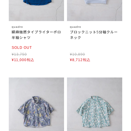
quadro
quadro
綿麻強撚タイプライターポロ
ブロックニット5分袖クルー
半袖シャツ
ネック
SOLD OUT
¥
13,750
¥
10,890
¥
11,000
税込
¥
8,712
税込