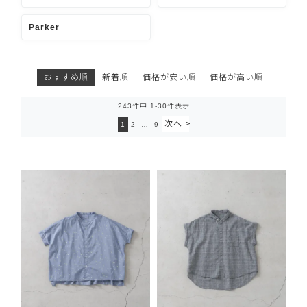
Parker
おすすめ順
新着順
価格が安い順
価格が高い順
243
件中
1
-
30
件表示
1
2
…
9