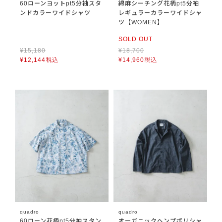
60ローンヨットpt5分袖スタ
綿麻シーチング花柄pt5分袖
ンドカラーワイドシャツ
レギュラーカラーワイドシャ
ツ【WOMEN】
SOLD OUT
¥
15,180
¥
18,700
¥
12,144
税込
¥
14,960
税込
quadro
quadro
60ローン花柄pt5分袖スタン
オーガニックヘンプポリシャ