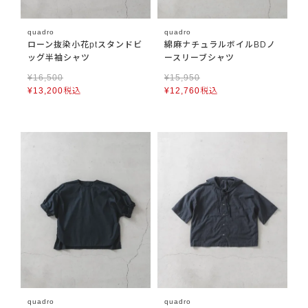
quadro
quadro
ローン抜染小花ptスタンドビ
綿麻ナチュラルボイルBDノ
ッグ半袖シャツ
ースリーブシャツ
¥
16,500
¥
15,950
¥
13,200
税込
¥
12,760
税込
quadro
quadro