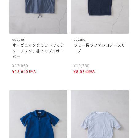
quadro
quadro
オーガニッククラフトワッシ
ラミー綿ラフテレコノースリ
ャーフレンチ裾ヒモプルオー
ーブ
バー
¥
17,050
¥
10,780
¥
13,640
税込
¥
8,624
税込