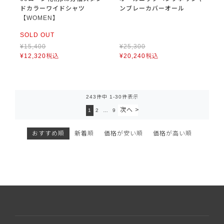
ドカラーワイドシャツ
ンブレーカバーオール
【WOMEN】
SOLD OUT
¥
15,400
¥
25,300
¥
12,320
税込
¥
20,240
税込
243
件中
1
-
30
件表示
1
2
…
9
おすすめ順
新着順
価格が安い順
価格が高い順