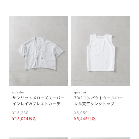
quadro
quadro
サンリットメローズスーパー
70/2コンパクトクールロー
インレイWブレストカーデ
レル天竺タンクトップ
¥
16,280
¥
6,050
¥
13,024
税込
¥
5,445
税込