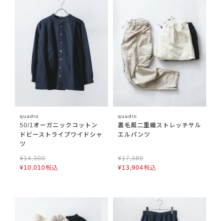
quadro
quadro
50/1オーガニックコットン
裏毛風二重織ストレッチサル
ドビーストライプワイドシャ
エルパンツ
ツ
¥
14,300
¥
17,380
¥
10,010
税込
¥
13,904
税込