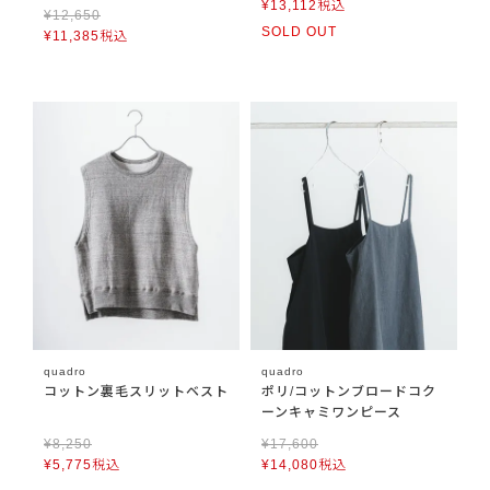
¥
13,112
税込
¥
12,650
SOLD OUT
¥
11,385
税込
quadro
quadro
コットン裏毛スリットベスト
ポリ/コットンブロードコク
ーンキャミワンピース
¥
8,250
¥
17,600
¥
5,775
税込
¥
14,080
税込