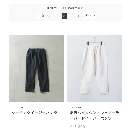
373
件中
211
-
240
件表示
1
…
7
8
9
…
13
quadro
quadro
シーチングイージーパンツ
綿麻ハイカウントウェザーテ
ーパードイージーパンツ
¥
16,390