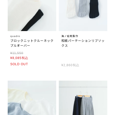
quadro
海ノ絵靴製作
ブロックニットクルーネック
和紙パーテーションリブソッ
プルオーバー
クス
¥
11,550
¥
8,085
税込
SOLD OUT
¥
2,860
税込