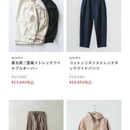
quadro
quadro
裏毛風二重織ストレッチワイ
コットンリネンストレッチタ
ドプルオーバー
ックワイドパンツ
¥
17,050
¥
16,280
¥
13,640
税込
¥
14,652
税込