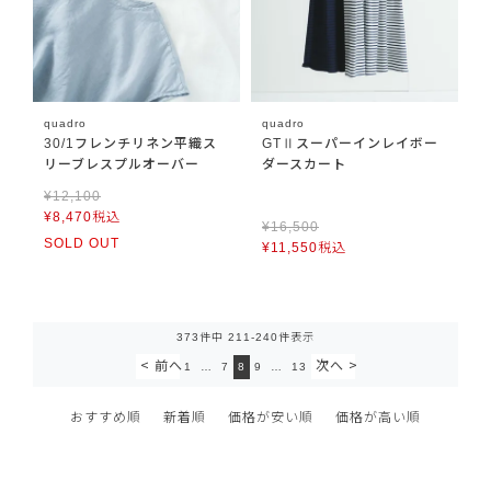
quadro
quadro
30/1フレンチリネン平織ス
GTⅡスーパーインレイボー
リーブレスプルオーバー
ダースカート
¥
12,100
¥
8,470
税込
¥
16,500
SOLD OUT
¥
11,550
税込
373
件中
211
-
240
件表示
1
…
7
8
9
…
13
おすすめ順
新着順
価格が安い順
価格が高い順