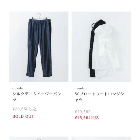
quadro
quadro
シルクデニムイージーパン
50ブロードフードロングシ
ツ
ャツ
¥
23,650
税込
¥
19,580
SOLD OUT
¥
15,664
税込