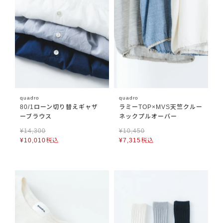
quadro
quadro
80/1ローン切り替えギャザ
ラミーTOP×MVS天竺クルー
ーブラウス
ネックプルオーバー
¥
14,300
¥
10,450
¥
10,010
税込
¥
7,315
税込