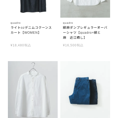
quadro
quadro
ライトozデニムコクーンス
綿麻ダンプレギュラーオーバ
カート【WOMEN】
ーシャツ【quadro×綿と
麻 近江晒し】
¥
18,480
税込
¥
16,500
税込