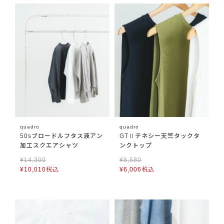
quadro
quadro
50sブロードルフタス液アン
GTⅡテネシー天竺タックタ
加工スクエアシャツ
ンクトップ
¥
14,300
¥
8,580
¥
10,010
税込
¥
6,006
税込