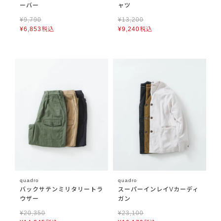
ーバー
ャツ
¥
9,790
¥
13,200
¥
6,853
税込
¥
9,240
税込
quadro
quadro
バックサテンミリタリートラ
スーパーインレイVカーディ
ウザー
ガン
¥
20,350
¥
23,100