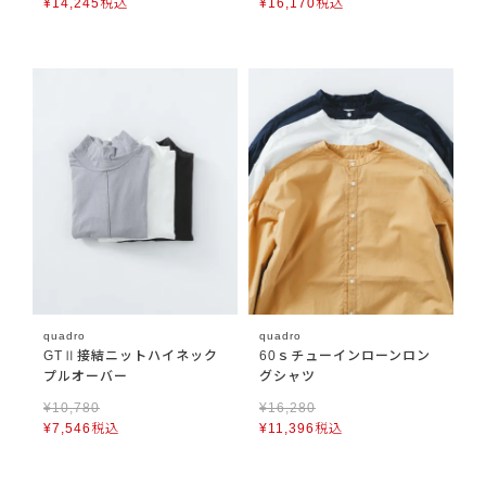
¥
14,245
税込
¥
16,170
税込
quadro
quadro
GTⅡ接結ニットハイネック
60ｓチューインローンロン
プルオーバー
グシャツ
¥
10,780
¥
16,280
¥
7,546
税込
¥
11,396
税込