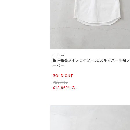
quadro
綿麻強撚タイプライターBDスキッパー半袖
ーバー
SOLD OUT
¥
15,400
¥
13,860
税込