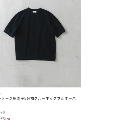
o
ンテージ鹿の子5分袖クルーネックプルオーバ
780
24
税込