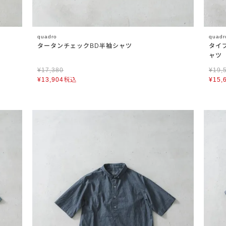
quadro
quadr
タータンチェックBD半袖シャツ
タイ
ャツ
¥
17,380
¥
19,
¥
13,904
税込
¥
15,