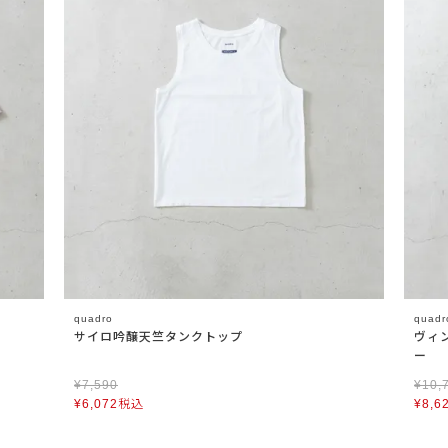
quadro
quadr
サイロ吟醸天竺タンクトップ
ヴィ
ー
¥
7,590
¥
10,
¥
6,072
税込
¥
8,6