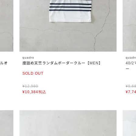
quadro
quadr
プルオ
度詰め天竺ランダムボーダークルー【MEN】
40
ー
SOLD OUT
¥
12,980
¥
9,6
¥
10,384
税込
¥
7,7