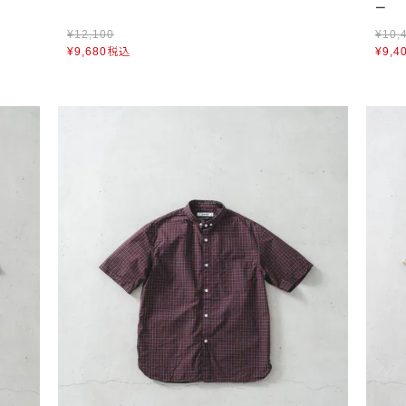
ー
¥
12,100
¥
10,
¥
9,680
税込
¥
9,4