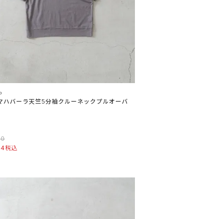
o
/2マハバーラ天竺5分袖クルーネックプルオーバ
80
44
税込