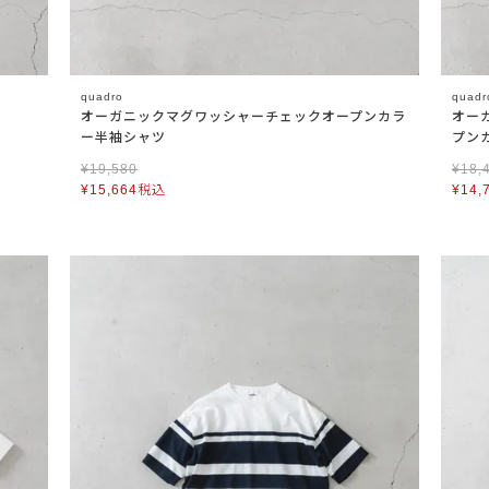
quadro
quadr
オーガニックマグワッシャーチェックオープンカラ
オー
ー半袖シャツ
プン
¥
19,580
¥
18,
¥
15,664
税込
¥
14,