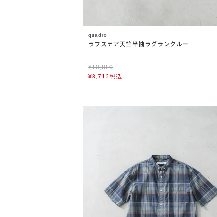
quadro
ラフステア天竺半袖ラグランクルー
¥
10,890
¥
8,712
税込