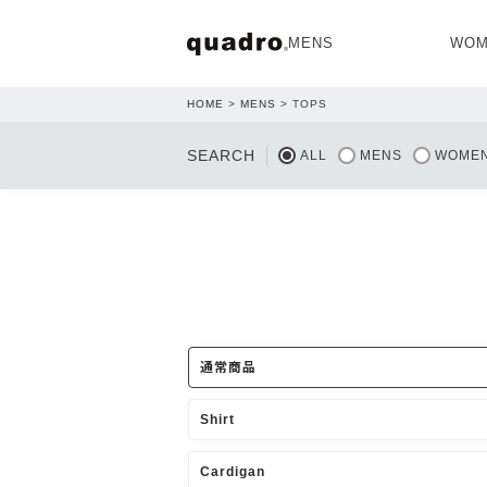
MENS
WOM
HOME
MENS
TOPS
OPEN
SEARCH
ALL
MENS
WOME
NEW ARRIVAL
NEW ARRIVAL
通常商品
Shirt
Cardigan