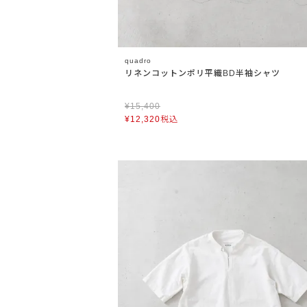
quadro
リネンコットンポリ平織BD半袖シャツ
¥
15,400
¥
12,320
税込