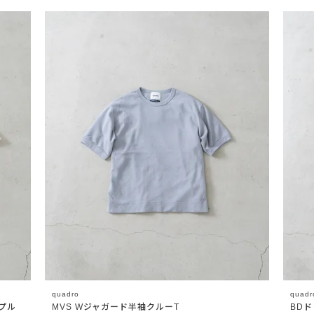
quadro
quadr
プル
MVS Wジャガード半袖クルーT
BD