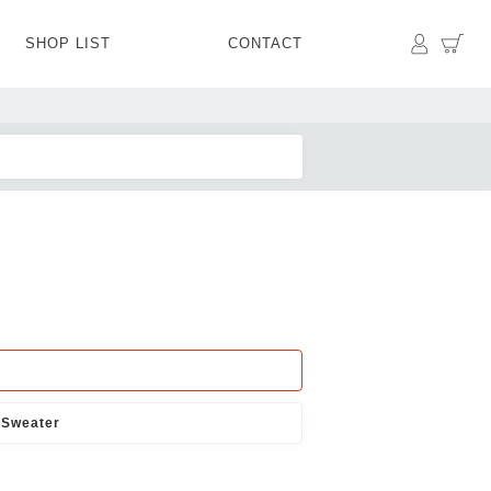
マイペ
カ
SHOP LIST
CONTACT
PANTS
BOTTOMS
SKIRT
SHOES
BAG&GOODS
BAG&GOODS
／Sweater